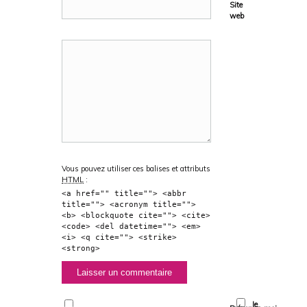
Site
web
Vous pouvez utiliser ces balises et attributs
HTML
:
<a href="" title=""> <abbr
title=""> <acronym title="">
<b> <blockquote cite=""> <cite>
<code> <del datetime=""> <em>
<i> <q cite=""> <strike>
<strong>
Je