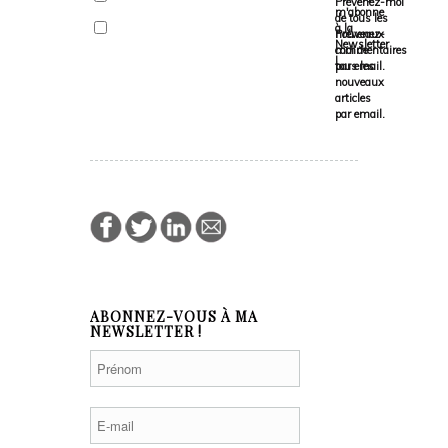
Prévenez-moi
m'abonne
de tous les
à la
nouveaux
Prévenez-
Newsletter
commentaires
moi de
!
par email.
tous les
nouveaux
articles
par email.
ABONNEZ-VOUS À MA
NEWSLETTER !