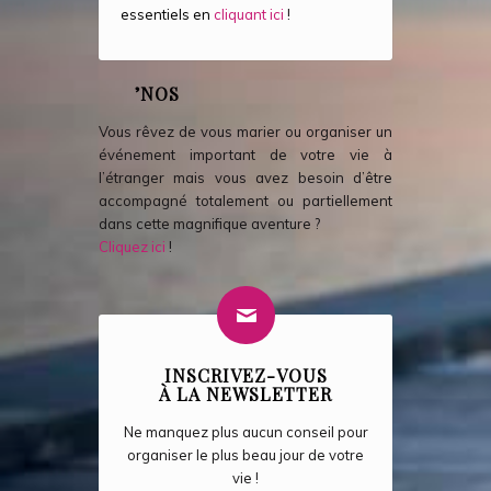
essentiels en
cliquant ici
!
’NOS
Vous rêvez de vous marier ou organiser un
événement important de votre vie à
l’étranger mais vous avez besoin d’être
accompagné totalement ou partiellement
dans cette magnifique aventure ?
Cliquez ici
!
INSCRIVEZ-VOUS
À LA NEWSLETTER
Ne manquez plus aucun conseil pour
organiser le plus beau jour de votre
vie !