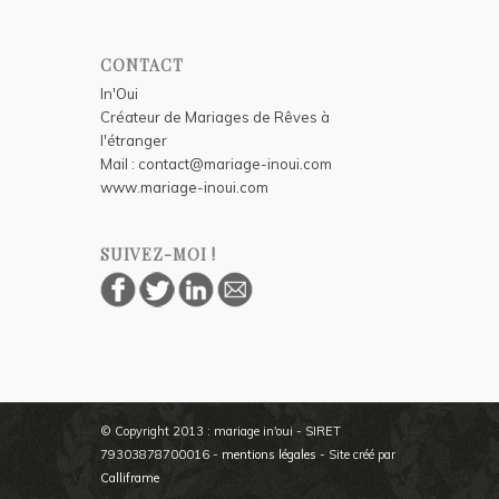
CONTACT
In'Oui
Créateur de Mariages de Rêves à
l'étranger
Mail :
contact@mariage-inoui.com
www.mariage-inoui.com
SUIVEZ-MOI !
© Copyright 2013 : mariage in'oui - SIRET
79303878700016 -
mentions légales
- Site créé par
Calliframe